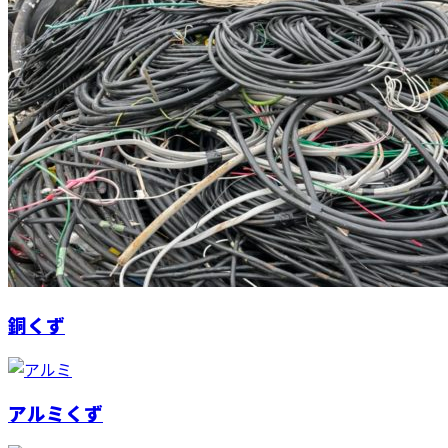
銅くず
アルミくず