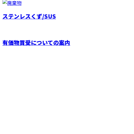
ステンレスくず/SUS
有価物買受についての案内
お問い合わせ
お電話でのお問い合わせ
0956-76-7111
0956-37-9266
受付／9：00～17：00