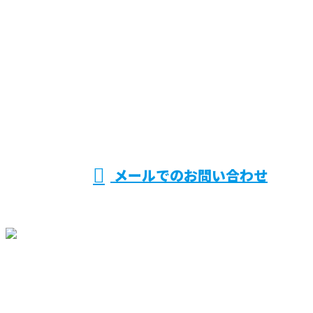
お電話でのお問い合わせ
0956-76-7111
0956-37-9266
受付／9：00～17：00
メールでのお問い合わせ
ホーム