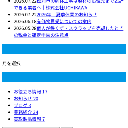
2026.07.22
松浦市の解体工事は廃材の処理先まで設計
できる業者へ｜株式会社UCHIKAWA
2026.07.22
2026年｜夏季休業のお知らせ
2026.06.18
有価物買受についての案内
2026.05.28
個人が鉄くず・スクラップを売却したとき
の税金と確定申告の注意点
月別アーカイブ
月を選択
カテゴリー
お役立ち情報
17
お知らせ
20
ブログ
3
業務紹介
34
買取製品情報
7