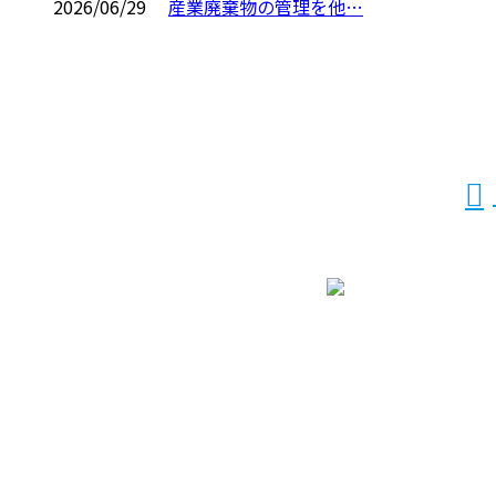
2026/06/29
産業廃棄物の管理を他…
お問い合わせ
お電話でのお問い合わせ
0956-76-7111
0956-37-9266
受付／9：00～17：00
ホーム
業務案内
買取製品情報
採用情報
会社概要
BLOG
サイトマップ